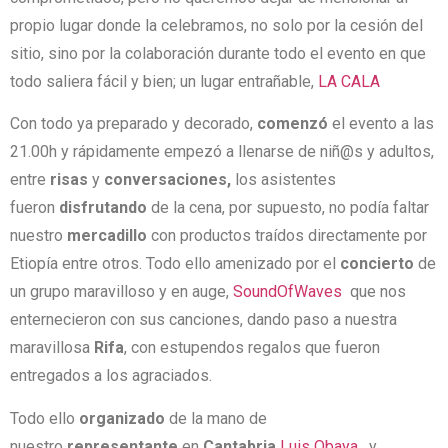
propio lugar donde la celebramos, no solo por la cesión del
sitio, sino por la colaboración durante todo el evento en que
todo saliera fácil y bien; un lugar entrañable,
LA CALA
Con todo ya preparado y decorado,
comenzó
el evento a las
21.00h y rápidamente empezó a llenarse de niñ@s y adultos,
entre
risas
y
conversaciones,
los asistentes
fueron
disfrutando
de la cena, por supuesto, no podía faltar
nuestro
mercadillo
con productos traídos directamente por
Etiopía entre otros. Todo ello amenizado por el
concierto
de
un grupo maravilloso y en auge,
SoundOfWaves
que nos
enternecieron con sus canciones, dando paso a nuestra
maravillosa
Rifa
, con estupendos regalos que fueron
entregados a los agraciados.
Todo ello
organizado
de la mano de
nuestro
representante
en
Cantabria
Luis Obaya
, y