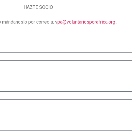
es mándanoslo por correo a: v
pa@voluntariosporafrica.org
.