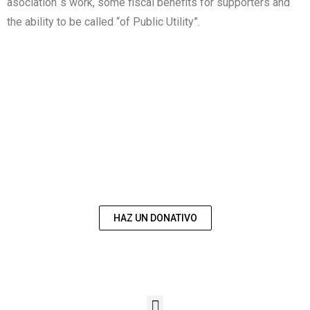
asociation´s work, some fiscal benefits for supporters and
the ability to be called “of Public Utility”.
COLABORA CON
NOSOTROS
HAZ UN DONATIVO