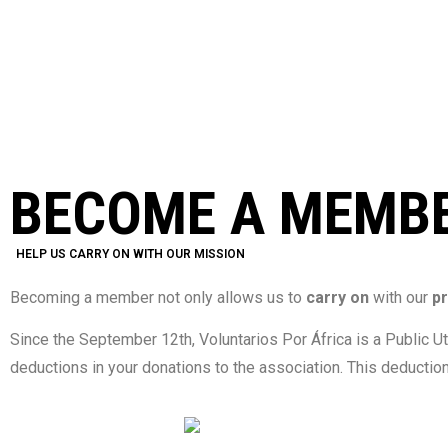
BECOME A MEMB
HELP US CARRY ON WITH OUR MISSION
Becoming a member not only allows us to
carry on
with our
pr
Since the September 12th, Voluntarios Por África is a Public 
deductions in your donations to the association. This deduction